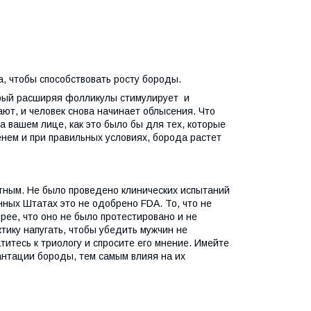
а, чтобы способствовать росту бороды.
рый расширяя фолликулы стимулирует и
ают, и человек снова начинает облысения. Что
 вашем лице, как это было бы для тех, которые
нем и при правильных условиях, борода растет
стным. Не было проведено клинических испытаний
нных Штатах это не одобрено FDA. То, что не
рее, что оно не было протестировано и не
тику напугать, чтобы убедить мужчин не
итесь к триологу и спросите его мнение. Имейте
лантации бороды, тем самым влияя на их