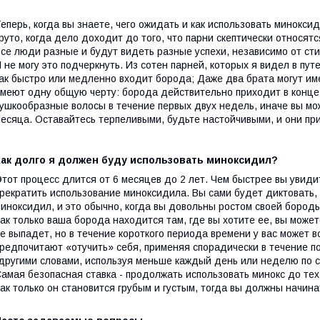
еперь, когда вы знаете, чего ожидать и как использовать минокси
руто, когда дело доходит до того, что парни скептически относятс
се люди разные и будут видеть разные успехи, независимо от ст
 не могу это подчеркнуть. Из сотен парней, которых я видел в пу
ак быстро или медленно входит борода; Даже два брата могут им
меют одну общую черту: борода действительно приходит в конце
ушкообразные волосы в течение первых двух недель, иначе вы мо
есяца. Оставайтесь терпеливыми, будьте настойчивыми, и они пр
Как долго я должен буду использовать миноксидил?
тот процесс длится от 6 месяцев до 2 лет. Чем быстрее вы увиди
рекратить использование миноксидила. Вы сами будет диктовать, 
иноксидил, и это обычно, когда вы довольны ростом своей бороды
ак только ваша борода находится там, где вы хотите ее, вы может
е выпадет, но в течение короткого периода времени у вас может 
редпочитают «отучить» себя, применяя спорадически в течение п
другими словами, используя меньше каждый день или неделю по 
амая безопасная ставка - продолжать использовать минокс до тех
ак только он становится грубым и густым, тогда вы должны начин