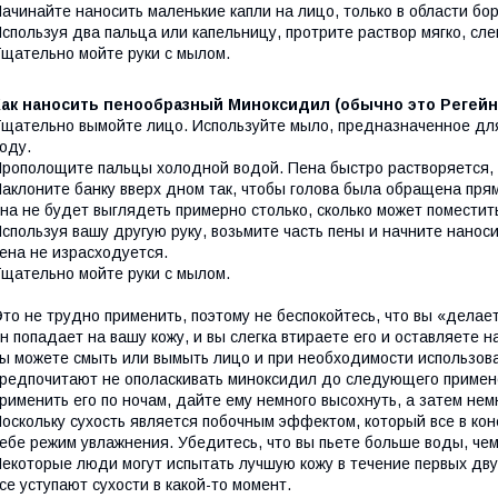
ачинайте наносить маленькие капли на лицо, только в области бор
спользуя два пальца или капельницу, протрите раствор мягко, сле
щательно мойте руки с мылом.
Как наносить пенообразный Миноксидил (обычно это Регейн
щательно вымойте лицо. Используйте мыло, предназначенное для
оду.
рополощите пальцы холодной водой. Пена быстро растворяется,
аклоните банку вверх дном так, чтобы голова была обращена прям
на не будет выглядеть примерно столько, сколько может поместить
спользуя вашу другую руку, возьмите часть пены и начните наноси
ена не израсходуется.
щательно мойте руки с мылом.
то не трудно применить, поэтому не беспокойтесь, что вы «делае
н попадает на вашу кожу, и вы слегка втираете его и оставляете н
ы можете смыть или вымыть лицо и при необходимости использов
редпочитают не ополаскивать миноксидил до следующего примене
рименить его по ночам, дайте ему немного высохнуть, а затем нем
оскольку сухость является побочным эффектом, который все в кон
ебе режим увлажнения. Убедитесь, что вы пьете больше воды, чем
екоторые люди могут испытать лучшую кожу в течение первых дву
се уступают сухости в какой-то момент.