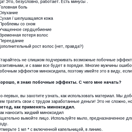
а! Это, безусловно, работает. Есть минусы .
Головная боль
Опухание
Сухая / шелушащаяся кожа
Проблемы со сном
Учащенное сердцебиение
Временная потеря волос
-Переедание
ополнительный рост волос (нет, правда?)
тарайтесь не слишком подчеркивать возможные побочные эффекты
озитивными, и с вами все будет в порядке. Многие мужчины ошиб
обочным эффектом миноксидила, поэтому имейте это в виду, если
Хорошо, я знаю побочные эффекты. С чего мне начать?
о-первых, вы захотите узнать, как использовать материал. Мы доб
ем тратить свои с трудом заработанные деньги! Это не сложно, н
метод, как применять миноксидил.
ак наносить жидкий миноксидил
щательно вымойте лицо. Используйте мыло, предназначенное для
оду.
тмерьте 1 мл * с включенной капельницей, в линию.