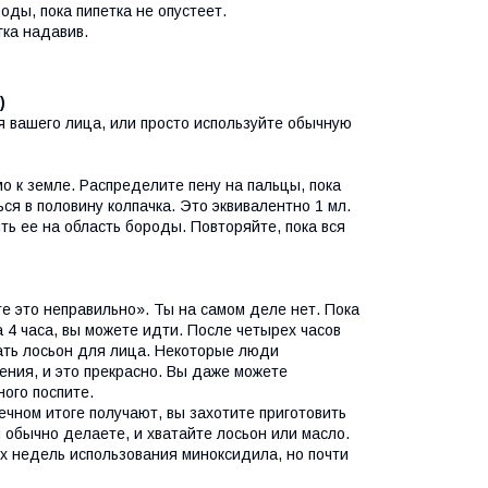
оды, пока пипетка не опустеет.
гка надавив.
)
 вашего лица, или просто используйте обычную
о к земле. Распределите пену на пальцы, пока
ся в половину колпачка. Это эквивалентно 1 мл.
ть ее на область бороды. Повторяйте, пока вся
те это неправильно». Ты на самом деле нет. Пока
а 4 часа, вы можете идти. После четырех часов
ать лосьон для лица. Некоторые люди
ния, и это прекрасно. Вы даже можете
ного поспите.
ечном итоге получают, вы захотите приготовить
 обычно делаете, и хватайте лосьон или масло.
х недель использования миноксидила, но почти