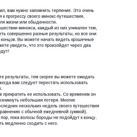
дил, вам нужно запомнить терпение. Это очень
я к прогрессу своего минокс-путешествия.
иля жизни или обыденности.
тешествии минокса, каждый из них уникален тем,
еть совершенно разные результаты, но все они
 концов. Вы можете начать видеть крошечные
жете увидеть, что это произойдет через два
идут!
те результаты, тем скорее вы можете ожидать
когда вам следует перестать использовать
.
е прекратить ее использовать. Со временем он
возникнуть небольшая потеря. Многие
оследних нескольких недель своего путешествия
сравнению с обычной ежедневной суммой).
 пор, пока волосы бороды не подойдут к концу.
ать медленно сходить с него.