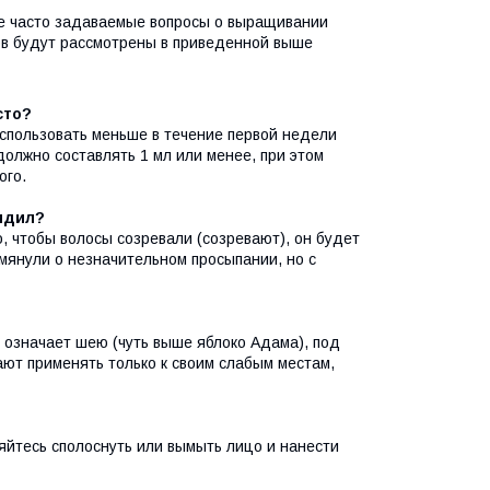
ее часто задаваемые вопросы о выращивании
ов будут рассмотрены в приведенной выше
сто?
спользовать меньше в течение первой недели
олжно составлять 1 мл или менее, при этом
ого.
идил?
о, чтобы волосы созревали (созревают), он будет
мянули о незначительном просыпании, но с
о означает шею (чуть выше яблоко Адама), под
ют применять только к своим слабым местам,
сняйтесь сполоснуть или вымыть лицо и нанести