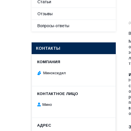
Статьи
Отзывы
0
Вопросы-ответы
В
М
о
КОНТАКТЫ
э
л
т
Миноксидил
Н
с
о
р
п
Мино
в
о