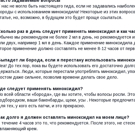
Часто задаваемые вопросы
 нас не могло быть настоящего гида, если не задавались наибол
ороды с использованием миноксидила! Некоторые из этих вопрос
татье, но, возможно, в будущем это будет проще ссылаться.
Сколько раз в день следует применять миноксидил и как ча
бычно мы рекомендуем не более 2 мл в день, но рекомендуется и
ли двух, например 1 мл в день. Каждое применение миноксидила д
торое применение должно составлять не менее 8-12 часов от перв
Выпадет ли борода, если я перестану использовать минокс
еа! До тех пор, пока вы будете использовать его достаточно долг
ержаться. Люди, которые перестали употреблять миноксидил, упо
остом даже сильнее, позволив времени делать свое дело.
Где следует применять миноксидил?
о всей области «борода», где вы хотите, чтобы волосы росли. Эт
одбородком, ваши бакенбарды, щеки, усы . Некоторые предпочита
ля тех, у кого есть патчи, и это прекрасно.
Как долго я должен оставлять миноксидил на моем лице?
 течение 4 часов это то, что рекомендуется. После этого, не сте
влажняющий крем.