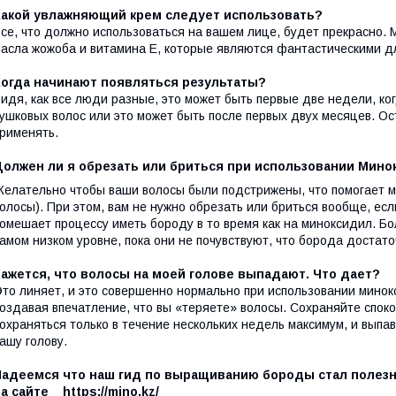
Какой увлажняющий крем следует использовать?
се, что должно использоваться на вашем лице, будет прекрасно. Мо
асла жожоба и витамина Е, которые являются фантастическими дл
Когда начинают появляться результаты?
идя, как все люди разные, это может быть первые две недели, ко
ушковых волос или это может быть после первых двух месяцев. О
рименять.
Должен ли я обрезать или бриться при использовании Мино
елательно чтобы ваши волосы были подстрижены, что помогает ми
олосы). При этом, вам не нужно обрезать или бриться вообще, есл
омешает процессу иметь бороду в то время как на миноксидил. Б
амом низком уровне, пока они не почувствуют, что борода достато
Кажется, что волосы на моей голове выпадают. Что дает?
то линяет, и это совершенно нормально при использовании минок
оздавая впечатление, что вы «теряете» волосы. Сохраняйте споко
охраняться только в течение нескольких недель максимум, и выпа
ашу голову.
Надеемся что наш гид по выращиванию бороды стал полезн
на сайте
https://mino.kz/​