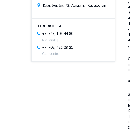
Д
Казыбек би, 72, Алматы, Казахстан
-
-
-
-
-
+7 (747) 103-44-80
-
менеджер
Д
+7 (702) 422-28-21
Call centre
С
п
п
В
ч
К
Т
в
О