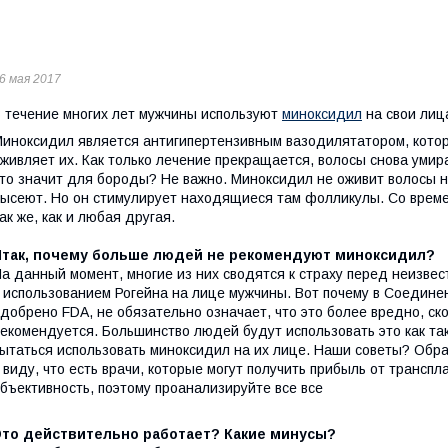
6 мая 2017
 течение многих лет мужчины используют
миноксидил
на свои лиц
иноксидил является антигипертензивным вазодилятатором, кото
живляет их. Как только лечение прекращается, волосы снова умир
то значит для бороды? Не важно. Миноксидил не оживит волосы на
ысеют. Но он стимулирует находящиеся там фолликулы. Со време
ак же, как и любая другая.
Итак, почему больше людей не рекомендуют миноксидил?
а данный момент, многие из них сводятся к страху перед неизве
 использованием Рогейна на лице мужчины. Вот почему в Соедине
добрено FDA, не обязательно означает, что это более вредно, ско
екомендуется. Большинство людей будут использовать это как так
ытаться использовать миноксидил на их лице. Наши советы? Обрат
 виду, что есть врачи, которые могут получить прибыль от трансп
бъективность, поэтому проанализируйте все все
Это действительно работает? Какие минусы?