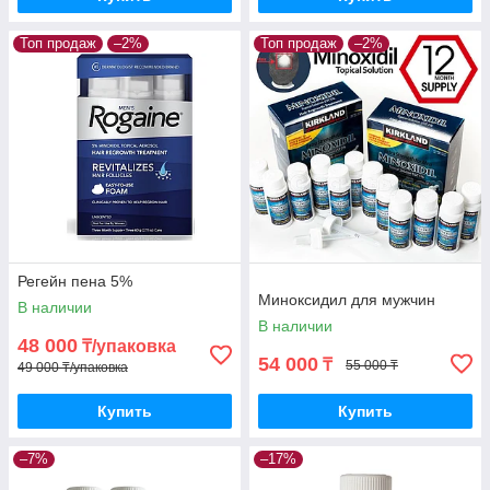
Топ продаж
–2%
Топ продаж
–2%
Регейн пена 5%
Миноксидил для мужчин
В наличии
В наличии
48 000
₸/упаковка
54 000
₸
55 000 ₸
49 000 ₸/упаковка
Купить
Купить
–7%
–17%