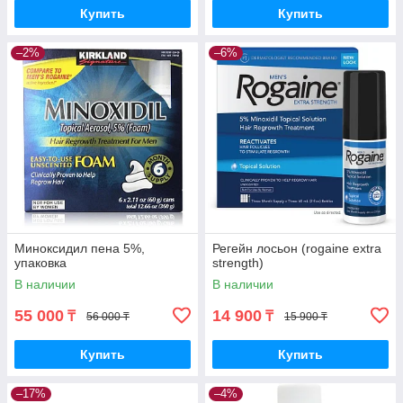
Купить
Купить
–2%
–6%
Миноксидил пена 5%,
Регейн лосьон (rogaine extra
упаковка
strength)
В наличии
В наличии
55 000
14 900
₸
₸
56 000 ₸
15 900 ₸
Купить
Купить
–17%
–4%