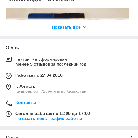
Показать всё
О нас
Рейтинг не сформирован
Менее 5 отзывов за последний год
Работает с 27.04.2016
г. Алматы
Казыбек би, 72, Алматы, Казахстан
Контакты
Миноксидил
— это одно из самых популярных и
эффективных средств для стимуляции роста волос,
Сегодня работает с 11:00 до 17:00
используемое в лечении облысения и истончения волос. В
Показать весь график работы
последние годы продукт завоевал широкую популярность в
Казахстане, в том числе и в Алматы, благодаря своим
доказанным результатам в борьбе с выпадением волос.
О нас