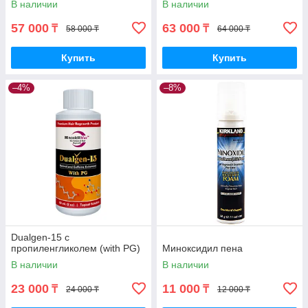
В наличии
В наличии
57 000
63 000
₸
₸
58 000 ₸
64 000 ₸
Купить
Купить
–4%
–8%
Dualgen-15 с
пропиленгликолем (with PG)
Миноксидил пена
В наличии
В наличии
23 000
11 000
₸
₸
24 000 ₸
12 000 ₸