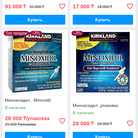
91 000
17 000
₸
₸
92 000 ₸
18 000 ₸
Купить
Купить
Топ продаж
–3%
–3%
Миноксидил , Minoxidil
Миноксидил, упаковка
В наличии
В наличии
28 000
₸/упаковка
28 000
₸
29 000 ₸
29 000 ₸/упаковка
Купить
Купить