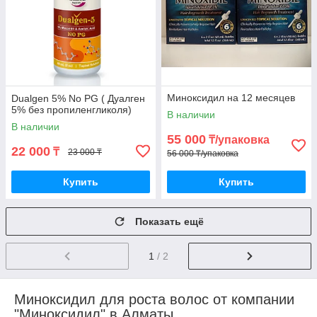
Миноксидил на 12 месяцев
Dualgen 5% No PG ( Дуалген
5% без пропиленгликоля)
В наличии
В наличии
55 000
₸/упаковка
22 000
₸
23 000 ₸
56 000 ₸/упаковка
Купить
Купить
Показать ещё
1
/ 2
Миноксидил для роста волос от компании
"Миноксидил" в Алматы