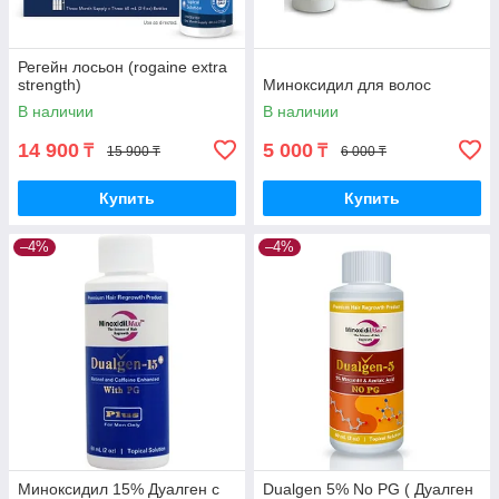
Регейн лосьон (rogaine extra
strength)
Миноксидил для волос
В наличии
В наличии
14 900
5 000
₸
₸
15 900 ₸
6 000 ₸
Купить
Купить
–4%
–4%
Миноксидил 15% Дуалген с
Dualgen 5% No PG ( Дуалген