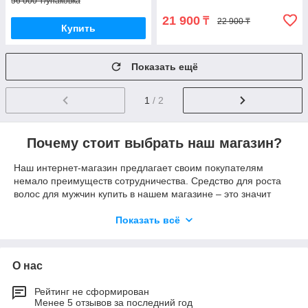
56 000 ₸/упаковка
21 900
₸
22 900 ₸
Купить
Показать ещё
1
/ 2
Почему стоит выбрать наш магазин?
Наш интернет-магазин предлагает своим покупателям
немало преимуществ сотрудничества. Средство для роста
волос для мужчин купить в нашем магазине – это значит
получить следующие плюсы:
Показать всё
Низкие расценки.
Покупка товара напрямую у производителей.
Постоянное наличие препаратов.
О нас
Бесплатная доставка по Москве при заказе товара
Рейтинг не сформирован
на сумму от 5000 рублей.
Менее 5 отзывов за последний год