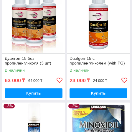
Дуалген-15 без
Dualgen-15 с
пропиленгликоля (3 шт)
пропиленгликолем (with PG)
В наличии
В наличии
63 000
23 000
₸
₸
64 000 ₸
24 000 ₸
Купить
Купить
–8%
–2%