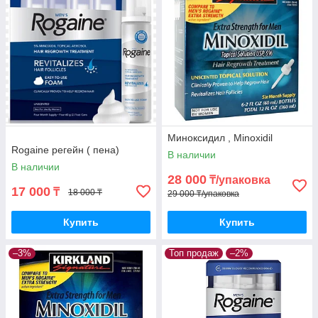
Если вы хотите максимально повысить эффективность
действия средства, следует обратить внимание на
профессиональные мезороллеры. Один из них –
ZGTS
,
который гарантирует качество распыления.
Миноксидил , Minoxidil
Rogaine регейн ( пена)
В наличии
В наличии
28 000
₸/упаковка
17 000
₸
18 000 ₸
29 000 ₸/упаковка
Купить
Купить
–3%
Топ продаж
–2%