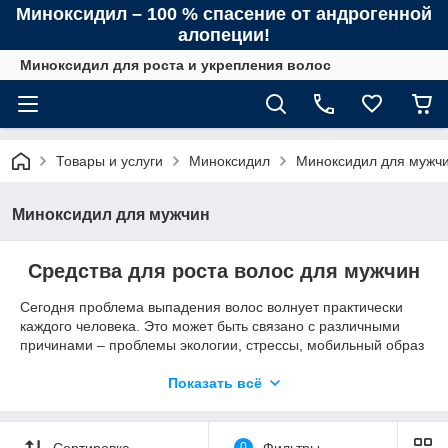
Миноксидил – 100 % спасение от андрогенной
алопеции!
Миноксидил для роста и укрепления волос
Товары и услуги
Миноксидил
Миноксидил для мужч
Миноксидил для мужчин
Средства для роста волос для мужчин
Сегодня проблема выпадения волос волнует практически
каждого человека. Это может быть связано с различными
причинами – проблемы экологии, стрессы, мобильный образ
жизни, личные проблемы и многое другое. Возникает вопрос
о том, как же справиться с этим и вернуть былую
Показать всё
уверенность в собственной привлекательности. В этом может
помочь «Миноксидил» для мужчин, существуют также и для
женщин.
Сортировка
0
Фильтры