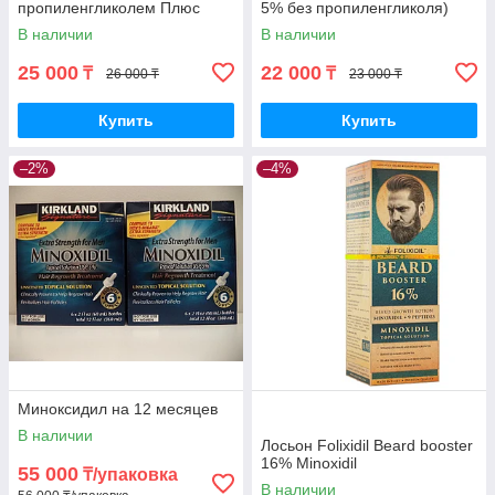
пропиленгликолем Плюс
5% без пропиленгликоля)
В наличии
В наличии
25 000
22 000
₸
₸
26 000 ₸
23 000 ₸
Купить
Купить
–2%
–4%
Миноксидил на 12 месяцев
В наличии
Лосьон Folixidil Beard booster
16% Minoxidil
55 000
₸/упаковка
В наличии