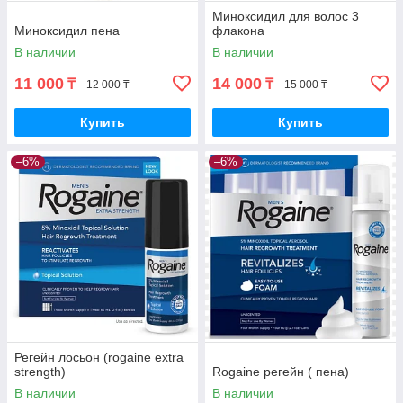
Миноксидил для волос 3
Миноксидил пена
флакона
В наличии
В наличии
11 000
14 000
₸
₸
12 000 ₸
15 000 ₸
Купить
Купить
–6%
–6%
Регейн лосьон (rogaine extra
strength)
Rogaine регейн ( пена)
В наличии
В наличии