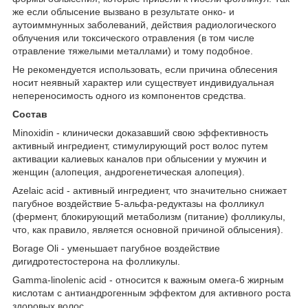
же если облысение вызвано в результате онко- и
аутоиммнунных заболеваний, действия радиологического
облучения или токсического отравления (в том числе
отравление тяжелыми металлами) и тому подобное.
Не рекомендуется использовать, если причина облесения
носит неявный характер или существует индивидуальная
непереносимость одного из компонентов средства.
Состав
Minoxidin
- клинически доказавший свою эффективность
активный ингредиент, стимулирующий рост волос путем
активации калиевых каналов при облысении у мужчин и
женщин (алопеция, андрогенетическая алопеция).
Azelaic acid
- активный ингредиент, что значительно снижает
пагубное воздействие 5-альфа-редуктазы на фолликул
(фермент, блокирующий метаболизм (питание) фолликулы,
что, как правило, является основной причиной облысения).
Borage Oli
- уменьшает пагубное воздействие
дигидротестостерона на фолликулы.
Gamma-linolenic acid
- относится к важным омега-6 жирным
кислотам с антиандрогенным эффектом для активного роста
здоровых волос.