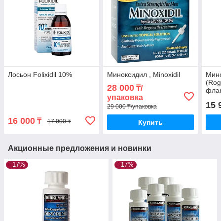
Лосьон Folixidil 10%
Миноксидил , Minoxidil
Мин
(Rog
28 000
₸/
фла
упаковка
15 
29 000 ₸/упаковка
16 000
₸
17 000 ₸
Купить
Акционные предложения и новинки
–17%
–17%