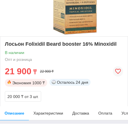
Лосьон Folixidil Beard booster 16% Minoxidil
В наличии
Опт и розница
21 900
₸
22 900 ₸
Осталось
24 дня
Экономия
1000 ₸
20 000 ₸
от 3 шт.
Описание
Характеристики
Доставка
Оплата
Усл