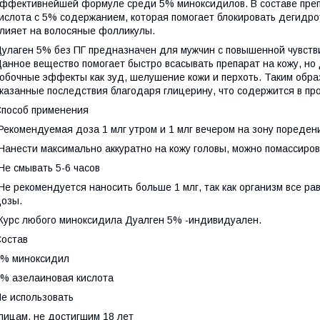
ффективнейшей формуле среди 5% миноксидилов. В составе преп
ислота с 5% содержанием, которая помогает блокировать дегидро
лияет на волосяные фолликулы.
улаген 5% без ПГ предназначен для мужчин с повышенной чувстви
анное вещество помогает быстро всасывать препарат на кожу, но
обочные эффекты как зуд, шелушение кожи и перхоть. Таким обра
казанные последствия благодаря глицерину, что содержится в пр
пособ применения
Рекомендуемая доза 1 млг утром и 1 млг вечером на зону пореден
Нанести максимально аккуратно на кожу головы, можно помассиро
Не смывать 5-6 часов
Не рекомендуется наносить больше 1 млг, так как организм все 
озы.
Курс любого миноксидила Дуалген 5% -индивидуален.
остав
5% миноксидил
% азелаиновая кислота
е использовать
лицам, не достигшим 18 лет