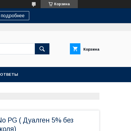
Корзина
 подробнее
Корзина
-ОТВЕТЫ
o PG ( Дуалген 5% без
коля)