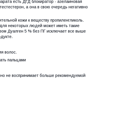
арата есть ДГД блокиратор - азелаиновая
тестестерон, а она в свою очередь негативно
тельной кожи к веществу пропиленгликоль.
 для некоторых людей может иметь такие
зом Дуалген 5 % без ПГ исключает все выше
одукте.
ия волос.
вать пальцами
равно не воспринимает больше рекомендуемой