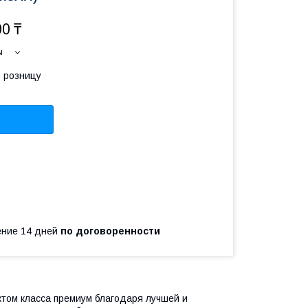
00 ₸
ы
в розницу
чение 14 дней
по договоренности
ктом класса премиум благодаря лучшей и