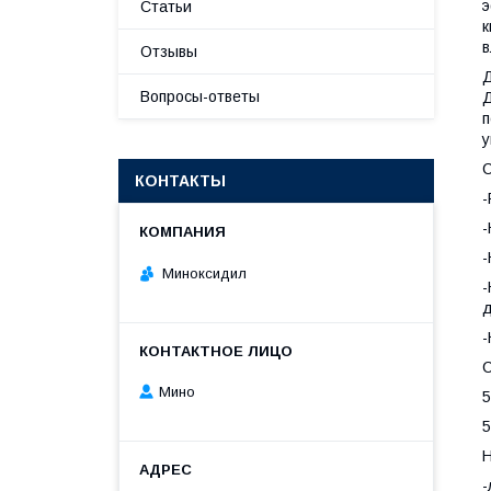
э
Статьи
к
в
Отзывы
Д
Вопросы-ответы
Д
п
у
С
КОНТАКТЫ
-
-
-
Миноксидил
-
д
-
С
Мино
5
Н
-