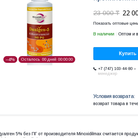
22 0
23 000 ₸
Показать оптовые цен
В наличии
Оптом и 
Купить
–4%
Осталось
0
0
дней
0
0
0
0
0
0
+7 (747) 103-44-80
менеджер
возврат товара в те
уалген 5% без ПГ от производителя Minoxidilmax считается проду