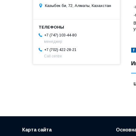
Казыбек би, 72, Алматы, Казахстан
-
В
у
+7 (747) 103-44-80
менеджер
+7 (702) 422-28-21
Call centre
И
Карта сайта
Основн