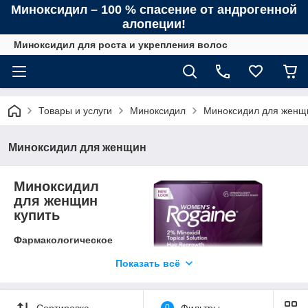
Миноксидил – 100 % спасение от андрогенной
алопеции!
Миноксидил для роста и укрепления волос
Товары и услуги
Миноксидил
Миноксидил для женщ
Миноксидил для женщин
Миноксидил
для женщин
купить
Фармакологическое
действие
Показать всё
миноксидила
Миноксидил
- это
лекарство, которое
Сортировка
0
Фильтры