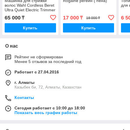
Машинка для стрижки
Rogaine регейн ( пена)
Топи
волос Wahl Cordless Beret
для 
Ultra Quiet Electric Trimmer
черно-коричневый
65 000
17 000
6 5
₸
₸
18 000 ₸
Купить
Купить
О нас
Рейтинг не сформирован
Менее 5 отзывов за последний год
Работает с 27.04.2016
г. Алматы
Казыбек би, 72, Алматы, Казахстан
Контакты
Сегодня работает с 10:00 до 18:00
Показать весь график работы