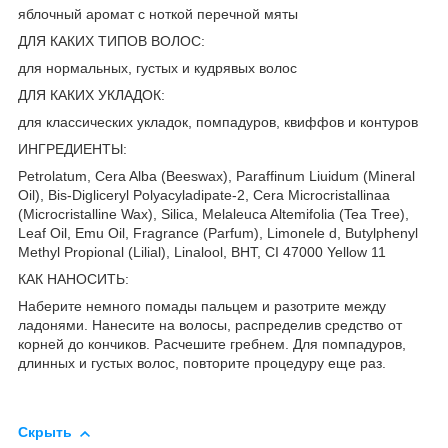
яблочный аромат с ноткой перечной мяты
ДЛЯ КАКИХ ТИПОВ ВОЛОС:
для нормальных, густых и кудрявых волос
ДЛЯ КАКИХ УКЛАДОК:
для классических укладок, помпадуров, квиффов и контуров
ИНГРЕДИЕНТЫ:
Petrolatum, Cera Alba (Beeswax), Paraffinum Liuidum (Mineral
Oil), Bis-Digliceryl Polyacyladipate-2, Cera Microcristallinaa
(Microcristalline Wax), Silica, Melaleuca Altemifolia (Tea Tree),
Leaf Oil, Emu Oil, Fragrance (Parfum), Limonele d, Butylphenyl
Methyl Propional (Lilial), Linalool, BHT, CI 47000 Yellow 11
КАК НАНОСИТЬ:
Наберите немного помады пальцем и разотрите между
ладонями. Нанесите на волосы, распределив средство от
корней до кончиков. Расчешите гребнем. Для помпадуров,
длинных и густых волос, повторите процедуру еще раз.
Скрыть