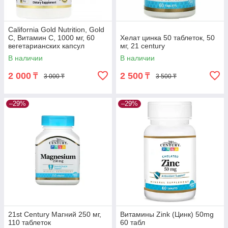
California Gold Nutrition, Gold
C, Витамин C, 1000 мг, 60
Хелат цинка 50 таблеток, 50
вегетарианских капсул
мг, 21 century
В наличии
В наличии
2 000
2 500
₸
₸
3 000 ₸
3 500 ₸
–29%
–29%
21st Century Магний 250 мг,
Витамины Zink (Цинк) 50mg
110 таблеток
60 табл