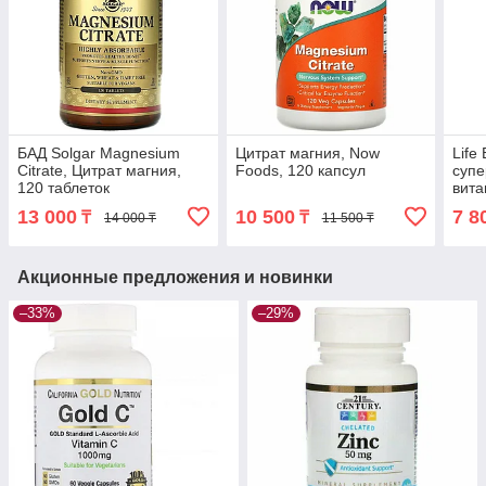
БАД Solgar Magnesium
Цитрат магния, Now
Life
Citrate, Цитрат магния,
Foods, 120 капсул
супе
120 таблеток
вита
веге
13 000
10 500
7 8
₸
₸
14 000 ₸
11 500 ₸
Акционные предложения и новинки
–33%
–29%