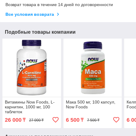
Возврат товара в течение 14 дней по договоренности
Все условия возврата
Подобные товары компании
Витамины Now Foods, L-
Мака 500 мг, 100 капсул,
Келп
карнитин, 1000 мг, 100
Now Foods
Foo
таблеток
26 000
6 500
6 0
₸
₸
27 000 ₸
7 500 ₸