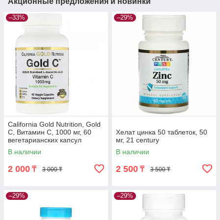
Акционные предложения и новинки
–33%
–29%
California Gold Nutrition, Gold
C, Витамин C, 1000 мг, 60
Хелат цинка 50 таблеток, 50
вегетарианских капсул
мг, 21 century
В наличии
В наличии
2 000
2 500
₸
₸
3 000 ₸
3 500 ₸
–29%
–29%