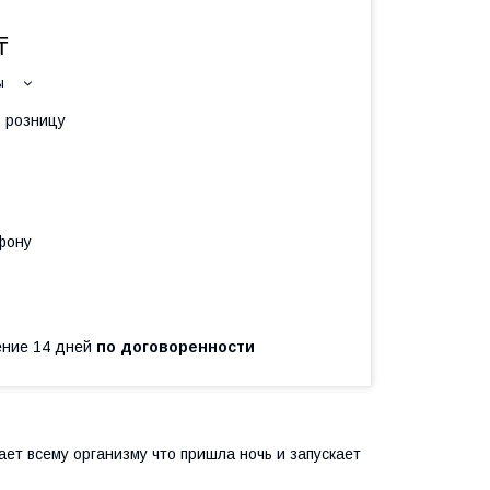
₸
ы
в розницу
фону
чение 14 дней
по договоренности
ает всему организму что пришла ночь и запускает