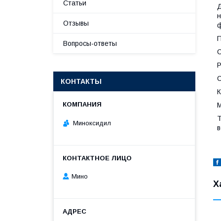
Статьи
Д
н
Отзывы
ф
П
Вопросы-ответы
С
Р
С
КОНТАКТЫ
К
М
Т
Миноксидил
в
Мино
Х