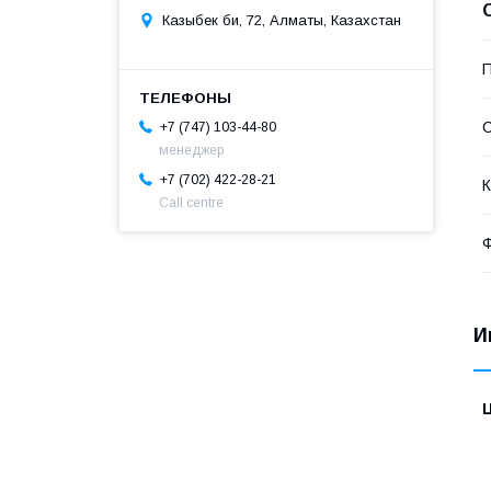
Казыбек би, 72, Алматы, Казахстан
П
С
+7 (747) 103-44-80
менеджер
+7 (702) 422-28-21
К
Call centre
Ф
И