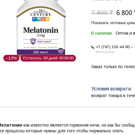
6 800 
7 800 ₸
Показать оптовые цен
В наличии
Оптом и 
+7 (747) 103-44-80
менеджер
–13%
Осталось
0
0
дней
0
0
0
0
0
0
Заказ только по теле
возврат товара в те
Мелатонин
как известно является гормоном ночи, он как бы сообщ
се процессы которые нужны для того чтобы нормально спать.