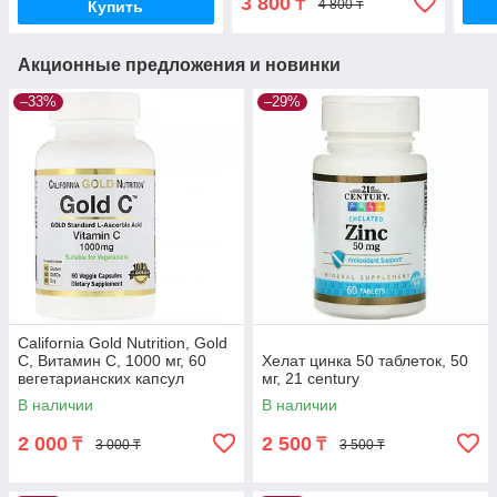
3 800
₸
4 800 ₸
Купить
Акционные предложения и новинки
–33%
–29%
California Gold Nutrition, Gold
C, Витамин C, 1000 мг, 60
Хелат цинка 50 таблеток, 50
вегетарианских капсул
мг, 21 century
В наличии
В наличии
2 000
2 500
₸
₸
3 000 ₸
3 500 ₸