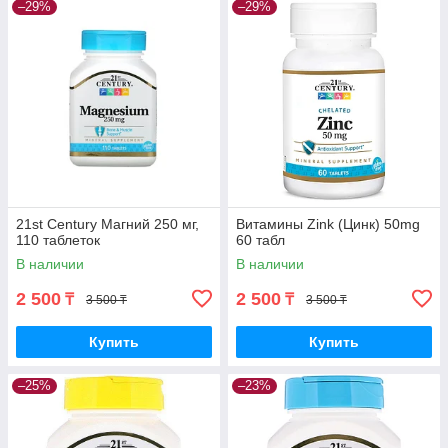
–29%
–29%
21st Century Магний 250 мг,
Витамины Zink (Цинк) 50mg
110 таблеток
60 табл
В наличии
В наличии
2 500
2 500
₸
₸
3 500 ₸
3 500 ₸
Купить
Купить
–25%
–23%