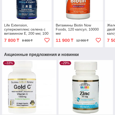
Life Extension,
Витамины Biotin Now
Желе
суперкомплекс селена с
Foods, 120 капсул, 10000
двой
витамином E, 200 мкг, 100
мкг
капс
вегетарианских капсул
7 800
11 900
7 5
₸
₸
8 800 ₸
12 900 ₸
Акционные предложения и новинки
–33%
–29%