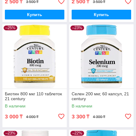
2 500
2 500
₸
₸
3 500 ₸
3 500 ₸
Купить
Купить
–25%
–23%
Биотин 800 мкг 110 таблеток
Селен 200 мкг, 60 капсул, 21
21 century
century
В наличии
В наличии
3 000
3 300
₸
₸
4 000 ₸
4 300 ₸
–23%
–22%