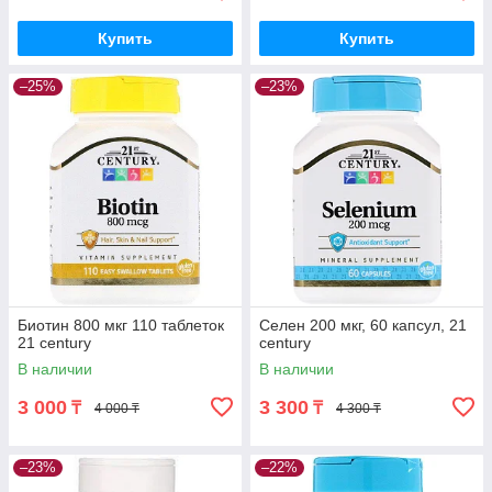
Купить
Купить
–25%
–23%
Биотин 800 мкг 110 таблеток
Селен 200 мкг, 60 капсул, 21
21 century
century
В наличии
В наличии
3 000
3 300
₸
₸
4 000 ₸
4 300 ₸
–23%
–22%