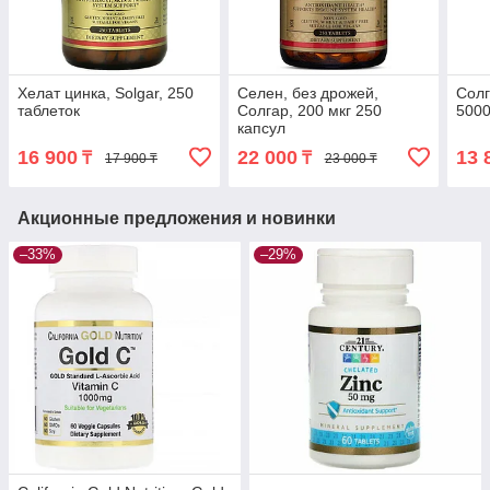
Хелат цинка, Solgar, 250
Селен, без дрожей,
Солг
таблеток
Солгар, 200 мкг 250
5000
капсул
16 900
22 000
13 
₸
₸
17 900 ₸
23 000 ₸
Акционные предложения и новинки
–33%
–29%