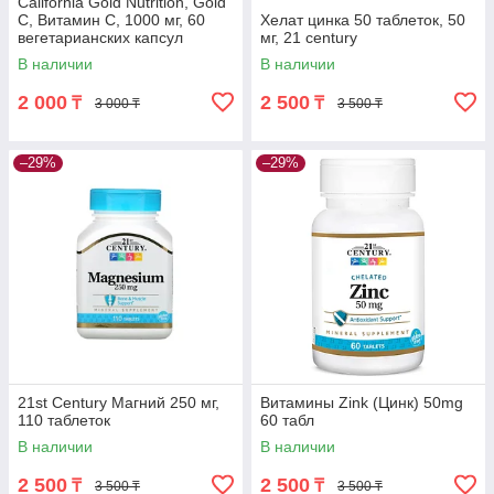
California Gold Nutrition, Gold
C, Витамин C, 1000 мг, 60
Хелат цинка 50 таблеток, 50
вегетарианских капсул
мг, 21 century
В наличии
В наличии
2 000
2 500
₸
₸
3 000 ₸
3 500 ₸
–29%
–29%
21st Century Магний 250 мг,
Витамины Zink (Цинк) 50mg
110 таблеток
60 табл
В наличии
В наличии
2 500
2 500
₸
₸
3 500 ₸
3 500 ₸