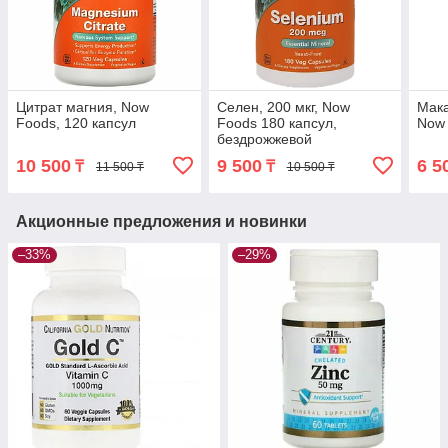
Цитрат магния, Now
Селен, 200 мкг, Now
Мака
Foods, 120 капсул
Foods 180 капсул,
Now
бездрожжевой
10 500
9 500
6 5
₸
₸
11 500 ₸
10 500 ₸
Акционные предложения и новинки
–33%
–29%