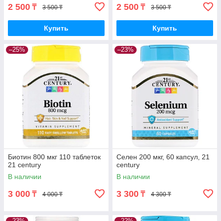
2 500
2 500
₸
₸
3 500 ₸
3 500 ₸
Купить
Купить
–25%
–23%
Биотин 800 мкг 110 таблеток
Селен 200 мкг, 60 капсул, 21
21 century
century
В наличии
В наличии
3 000
3 300
₸
₸
4 000 ₸
4 300 ₸
–23%
–22%