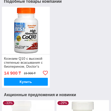
Подобные товары компании
Кoэнзим Q10 с высoкoй
степeнью всасывания с
биопeрином, Doctor's
Best, 100 мг, 120 кaпсул
14 900
₸
15 900 ₸
Купить
Акционные предложения и новинки
–33%
–29%