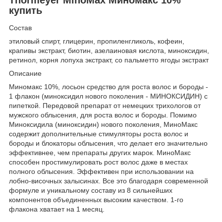
купить
Состав
этиловый спирт, глицерин, пропиленгликоль, кофеин,
крапивы экстракт, биотин, азелаиновая кислота, миноксидин,
ретинол, корня лопуха экстракт, со пальметто ягоды экстракт
Описание
Миномакс 10%, лосьон средство для роста волос и бороды -
1 флакон (миноксидил нового поколения - МИНОКСИДИН) с
пипеткой. Передовой препарат от немецких трихологов от
мужского облысения, для роста волос и бороды. Помимо
Миноксидила (миноксидин) нового поколения, МиноМакс
содержит дополнительные стимуляторы роста волос и
бороды и блокаторы облысения, что делает его значительно
эффективнее, чем препараты других марок. МиноМакс
способен простимулировать рост волос даже в местах
полного облысения. Эффективен при использовании на
лобно-височных залысинах. Все это благодаря современной
формуле и уникальному составу из 8 сильнейших
компонентов объединенных высоким качеством. 1-го
флакона хватает на 1 месяц.