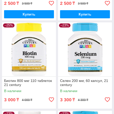
2 500
2 500
₸
₸
3 500 ₸
3 500 ₸
Купить
Купить
–25%
–23%
Биотин 800 мкг 110 таблеток
Селен 200 мкг, 60 капсул, 21
21 century
century
В наличии
В наличии
3 000
3 300
₸
₸
4 000 ₸
4 300 ₸
–23%
–22%