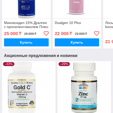
Миноксидил 15% Дуалген
Dualgen 10 Plus
Лось
с пропиленгликолем Плюс
boos
25 000
22 000
₸
₸
26 000 ₸
23 000 ₸
21 
Купить
Купить
Акционные предложения и новинки
–33%
–29%