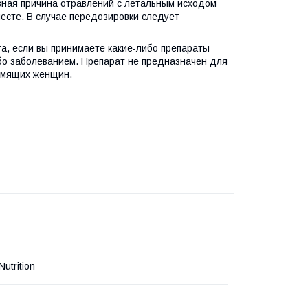
вная причина отравлений с летальным исходом
месте. В случае передозировки следует
та, если вы принимаете какие-либо препараты
бо заболеванием. Препарат не предназначен для
рмящих женщин.
utrition