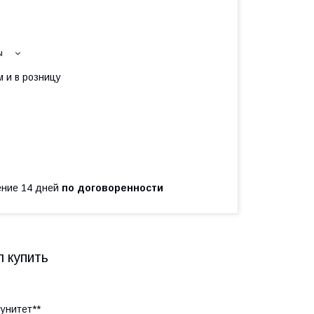
ы
 и в розницу
чение 14 дней
по договоренности
л купить
унитет**