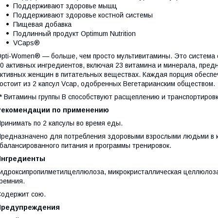
Поддерживают здоровье мышц
Поддерживают здоровье костной системы
Пищевая добавка
Подлинный продукт Optimum Nutrition
VCaps®
pti-Women® — больше, чем просто мультивитамины. Это система
0 активных ингредиентов, включая 23 витамина и минерала, пре
ктивных женщин в питательных веществах. Каждая порция обесп
остоит из 2 капсул Vcap, одобренных Вегетарианским обществом.
* Витамины группы B способствуют расщеплению и транспортиров
Рекомендации по применению
ринимать по 2 капсулы во время еды.
редназначено для потребления здоровыми взрослыми людьми в к
балансированного питания и программы тренировок.
Ингредиенты
идроксипропилметилцеллюлоза, микрокристаллическая целлюлоза
ремния.
одержит сою.
Предупреждения