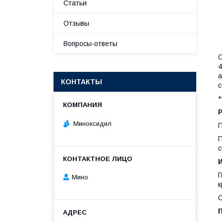
Статьи
Отзывы
Вопросы-ответы
O
4
а
КОНТАКТЫ
с
*
Миноксидил
П
П
с
Г
Мино
к
С