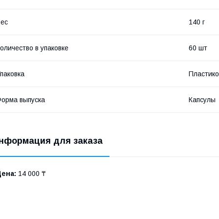
ес
140 г
оличество в упаковке
60 шт
паковка
Пластико
орма выпуска
Капсулы
нформация для заказа
Цена:
14 000 ₸