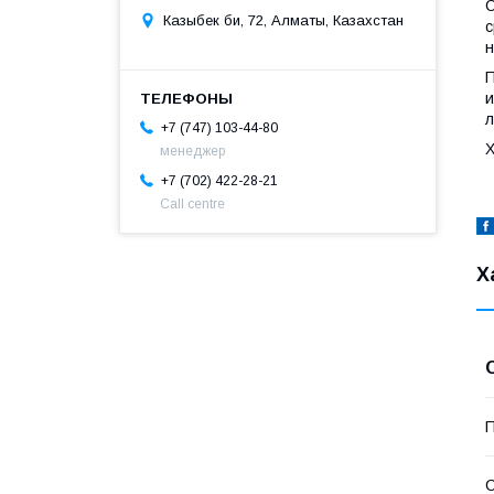
С
Казыбек би, 72, Алматы, Казахстан
с
н
П
и
л
+7 (747) 103-44-80
Х
менеджер
+7 (702) 422-28-21
Call centre
Х
П
С